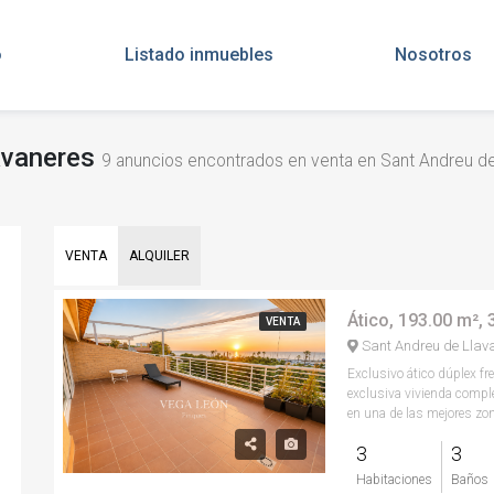
o
Listado inmuebles
Nosotros
lavaneres
9
anuncios encontrados en venta en Sant Andreu de
VENTA
ALQUILER
Ático, 193.00 m²,
VENTA
Sant Andreu de Llav
Exclusivo ático dúplex fr
exclusiva vivienda compl
en una de las mejores zon
3
3
Habitaciones
Baños