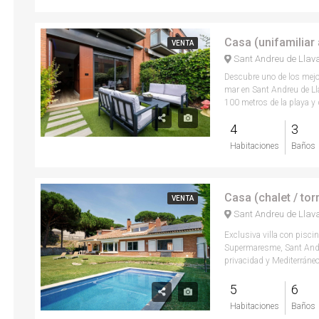
VENTA
Sant Andreu de Llav
Descubre uno de los mejo
mar en Sant Andreu de Ll
100 metros de la playa y de
4
3
Habitaciones
Baños
Casa (chalet / tor
VENTA
Sant Andreu de Llav
Exclusiva villa con piscin
Supermaresme, Sant Andr
privacidad y Mediterráneo
5
6
Habitaciones
Baños