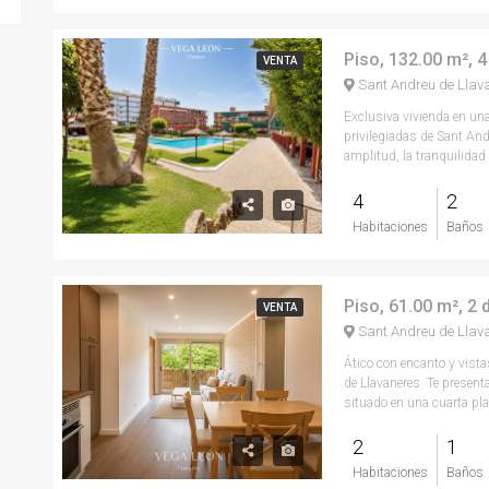
Piso, 132.00 m², 
VENTA
Sant Andreu de Llav
Exclusiva vivienda en un
privilegiadas de Sant And
amplitud, la tranquilidad y
4
2
Habitaciones
Baños
Piso, 61.00 m², 2
VENTA
Sant Andreu de Llav
Ático con encanto y vist
de Llavaneres. Te presen
situado en una cuarta plan
2
1
Habitaciones
Baños