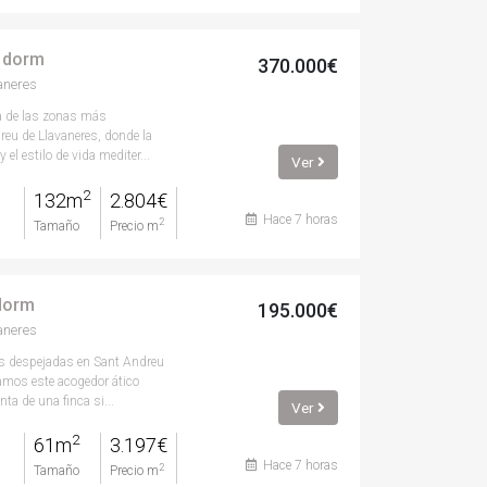
4 dorm
370.000€
aneres
a de las zonas más
reu de Llavaneres, donde la
 el estilo de vida mediter...
Ver
2
132m
2.804€
Hace 7 horas
2
Tamaño
Precio m
 dorm
195.000€
aneres
as despejadas en Sant Andreu
tamos este acogedor ático
ta de una finca si...
Ver
2
61m
3.197€
Hace 7 horas
2
Tamaño
Precio m