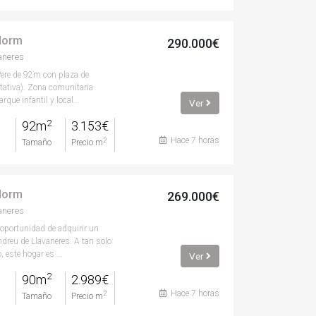
 dorm
290.000€
aneres
 Pere de 92m con plaza de
tativa). Zona comunitaria
que infantil y local...
Ver
2
92m
3.153€
Hace 7 horas
2
Tamaño
Precio m
 dorm
269.000€
aneres
 oportunidad de adquirir un
dreu de Llavaneres. A tan solo
, este hogar es ...
Ver
2
90m
2.989€
Hace 7 horas
2
Tamaño
Precio m