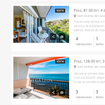
Piso, 81.00 m², 4
VENTA
Sant Andreu de Llav
Piso en zona céntrica, a 
servicios de la población
además disfruta de vista
4
1
Habitaciones
Baños
Piso, 128.00 m², 
VENTA
Sant Andreu de Llav
Ubicado en primera línea 
CON ASCENSOR, ofrece un
el mar se convierte en part
3
3
Habitaciones
Baños