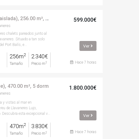
Casa (unifamiliar aislada), 256.00 m², 4 dorm, seminuevo
599.000€
aneres
res chalets pareados junto al
avaneres. Situado a tan solo
l Port Balís, e...
Ver
2
256m
2.340€
Hace 7 horas
2
Tamaño
Precio m
re), 470.00 m², 5 dorm
1.800.000€
aneres
a y vistas al mar en
eu de Llavaneres Lujo,
. Descubra esta excepcional v...
Ver
2
470m
3.830€
Hace 7 horas
2
Tamaño
Precio m