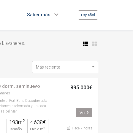
Saber más
Español
 Llavaneres.
Más reciente
 3 dorm, seminuevo
895.000€
aneres
ente al Port Balís Descubre esta
etamente reformada y ubicada
as del Mar...
Ver
2
193m
4.638€
Hace 7 horas
2
Tamaño
Precio m