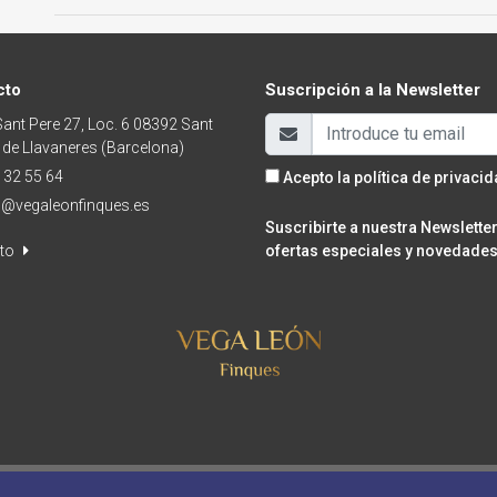
cto
Suscripción a la Newsletter
Sant Pere 27, Loc. 6 08392 Sant
 de Llavaneres (Barcelona)
 32 55 64
Acepto la
política de privaci
o@vegaleonfinques.es
Suscribirte a nuestra Newslett
cto
ofertas especiales y novedades 
Política de cookies
Política de privacidad