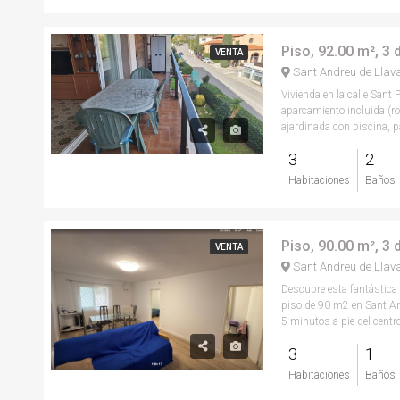
Piso, 92.00 m², 3
VENTA
Sant Andreu de Llav
Vivienda en la calle Sant
aparcamiento incluida (ro
ajardinada con piscina, par
3
2
Habitaciones
Baños
Piso, 90.00 m², 3
VENTA
Sant Andreu de Llav
Descubre esta fantástica
piso de 90 m2 en Sant An
5 minutos a pie del centro
3
1
Habitaciones
Baños