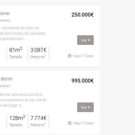
 dorm
250.000€
aneres
2` caminando de todos los
 de Sant Andreu de Llavaneres,
s panorámicas ...
Ver
2
81m
3.087€
Hace 7 horas
2
Tamaño
Precio m
3 dorm
995.000€
aneres
de mar, este exclusivo ático
a experiencia de lujo, donde
e del hogar. S...
Ver
2
128m
7.774€
Hace 7 horas
2
Tamaño
Precio m